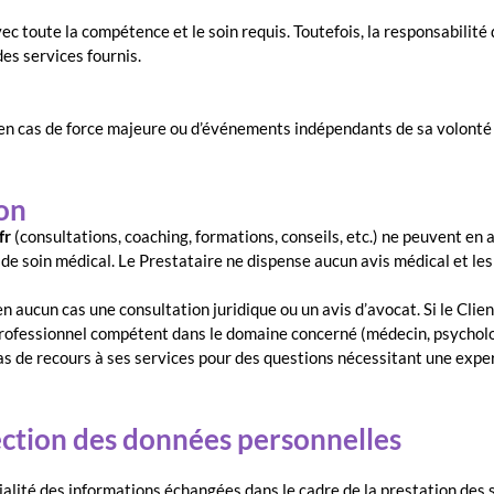
vec toute la compétence et le soin requis. Toutefois, la responsabilit
es services fournis.
en cas de force majeure ou d’événements indépendants de sa volonté (
ion
fr
(consultations, coaching, formations, conseils, etc.) ne peuvent en 
de soin médical. Le Prestataire ne dispense aucun avis médical et les
 aucun cas une consultation juridique ou un avis d’avocat. Si le Clien
 professionnel compétent dans le domaine concerné (médecin, psycholog
as de recours à ses services pour des questions nécessitant une expe
tection des données personnelles
ialité des informations échangées dans le cadre de la prestation des 