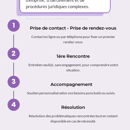
procédures juridiques complexes.
1
1
Prise de contact - Prise de rendez-vous
Contact en ligne ou par téléphone pour fixer un premier
rendez-vous.
2
2
1ère Rencontre
Entretien seul(e), sans engagement, pour comprendre votre
situation.
3
3
Accompagnement
Soutien personnalisé selon vos besoins ponctuels ou suivis.
4
4
Résolution
Résolution des problématiques rencontrées tout en restant
disponible en cas de nécessité.