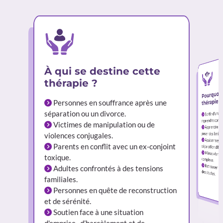
À qui se destine cette
thérapie ?
Pourquoi 
thérapie ?
Personnes en souffrance après une
Sortir d’une 
séparation ou un divorce.
reprendre confia
Victimes de manipulation ou de
Apprendre à 
poser des limites
violences conjugales.
Apaiser ses 
Parents en conflit avec un ex-conjoint
séparation diffici
Mieux vivre 
toxique.
complexe.
Retrouver un 
Adultes confrontés à des tensions
des doutes.
familiales.
Personnes en quête de reconstruction
et de sérénité.
Soutien face à une situation
d'emprise, d’harcèlement et de